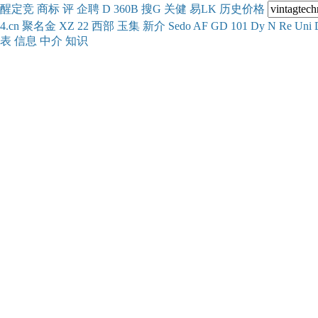
醒
定
竞
商
标
评
企
聘
D
360
B
搜
G
关健
易
LK
历史
价格
4.cn
聚名
金
XZ
22
西部
玉
集
新
介
Se
do
AF
GD
101
Dy
N
Re
Uni
表
信息
中介
知识