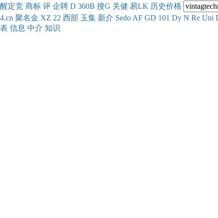
醒
定
竞
商
标
评
企
聘
D
360
B
搜
G
关健
易
LK
历史
价格
4.cn
聚名
金
XZ
22
西部
玉
集
新
介
Se
do
AF
GD
101
Dy
N
Re
Uni
表
信息
中介
知识