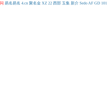
问
易名
易
名
4.cn
聚名
金
XZ
22
西部
玉
集
新
介
Se
do
AF
GD
101