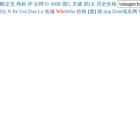
醒
定
竞
商
标
评
企
聘
D
360
B
搜
G
关健
易
LK
历史
价格
Dy
N
Re
Uni
Dan
Lo
名城
Who
Who
价格
[
微
]
墙
dog
Dom域名网