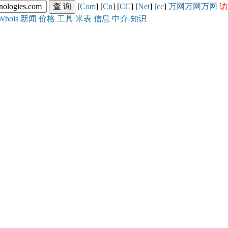
[
Com
] [
Cn
] [
CC
] [
Net
] [
cc
]
万网
万网
万网
访
Whois
新闻
价格
工具
米表
信息
中介
知识