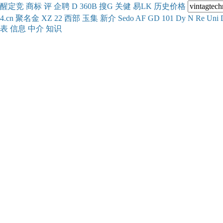
醒
定
竞
商
标
评
企
聘
D
360
B
搜
G
关健
易
LK
历史
价格
4.cn
聚名
金
XZ
22
西部
玉
集
新
介
Se
do
AF
GD
101
Dy
N
Re
Uni
表
信息
中介
知识