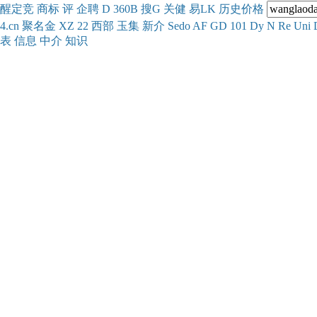
醒
定
竞
商
标
评
企
聘
D
360
B
搜
G
关健
易
LK
历史
价格
4.cn
聚名
金
XZ
22
西部
玉
集
新
介
Se
do
AF
GD
101
Dy
N
Re
Uni
表
信息
中介
知识