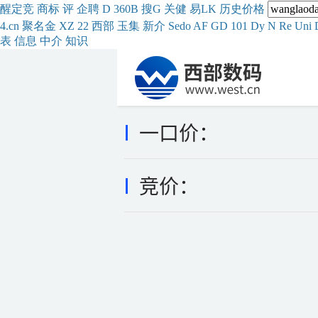
醒
定
竞
商
标
评
企
聘
D
360
B
搜
G
关健
易
LK
历史
价格
4.cn
聚名
金
XZ
22
西部
玉
集
新
介
Se
do
AF
GD
101
Dy
N
Re
Uni
表
信息
中介
知识