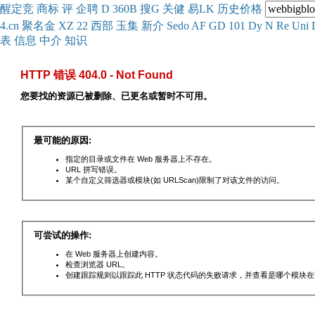
醒
定
竞
商
标
评
企
聘
D
360
B
搜
G
关健
易
LK
历史
价格
4.cn
聚名
金
XZ
22
西部
玉
集
新
介
Se
do
AF
GD
101
Dy
N
Re
Uni
表
信息
中介
知识