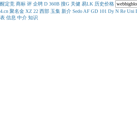
醒
定
竞
商
标
评
企
聘
D
360
B
搜
G
关健
易
LK
历史
价格
4.cn
聚名
金
XZ
22
西部
玉
集
新
介
Se
do
AF
GD
101
Dy
N
Re
Uni
表
信息
中介
知识