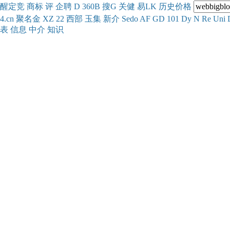
醒
定
竞
商
标
评
企
聘
D
360
B
搜
G
关健
易
LK
历史
价格
4.cn
聚名
金
XZ
22
西部
玉
集
新
介
Se
do
AF
GD
101
Dy
N
Re
Uni
表
信息
中介
知识