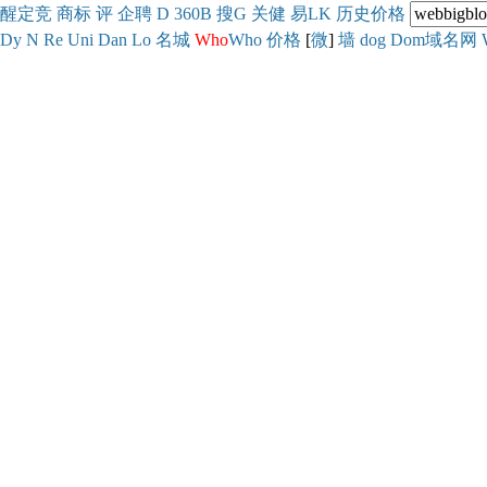
醒
定
竞
商
标
评
企
聘
D
360
B
搜
G
关健
易
LK
历史
价格
Dy
N
Re
Uni
Dan
Lo
名城
Who
Who
价格
[
微
]
墙
dog
Dom域名网