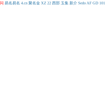
问
易名
易
名
4.cn
聚名
金
XZ
22
西部
玉
集
新
介
Se
do
AF
GD
101