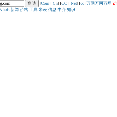
[
Com
] [
Cn
] [
CC
] [
Net
] [
cc
]
万网
万网
万网
访
Whois
新闻
价格
工具
米表
信息
中介
知识