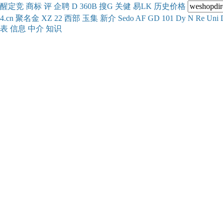
醒
定
竞
商
标
评
企
聘
D
360
B
搜
G
关健
易
LK
历史
价格
4.cn
聚名
金
XZ
22
西部
玉
集
新
介
Se
do
AF
GD
101
Dy
N
Re
Uni
表
信息
中介
知识