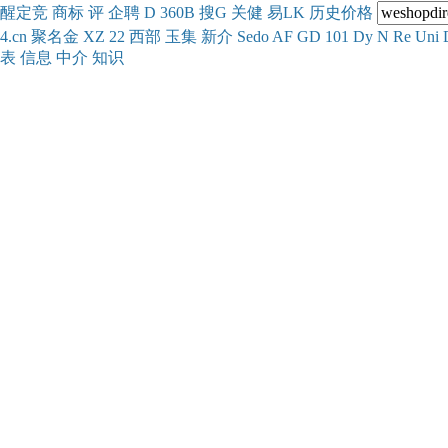
醒
定
竞
商
标
评
企
聘
D
360
B
搜
G
关健
易
LK
历史
价格
4.cn
聚名
金
XZ
22
西部
玉
集
新
介
Se
do
AF
GD
101
Dy
N
Re
Uni
表
信息
中介
知识