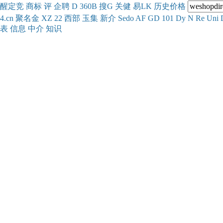
醒
定
竞
商
标
评
企
聘
D
360
B
搜
G
关健
易
LK
历史
价格
4.cn
聚名
金
XZ
22
西部
玉
集
新
介
Se
do
AF
GD
101
Dy
N
Re
Uni
表
信息
中介
知识