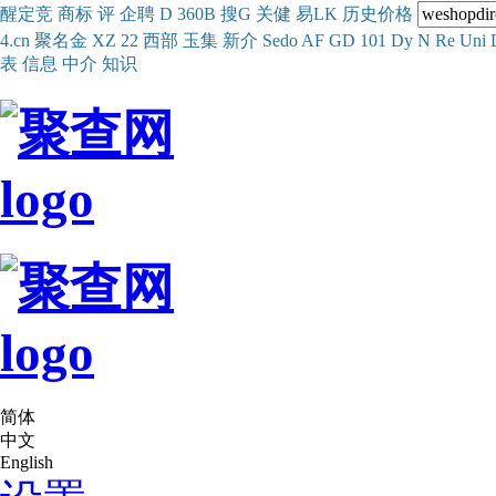
醒
定
竞
商
标
评
企
聘
D
360
B
搜
G
关健
易
LK
历史
价格
4.cn
聚名
金
XZ
22
西部
玉
集
新
介
Se
do
AF
GD
101
Dy
N
Re
Uni
表
信息
中介
知识