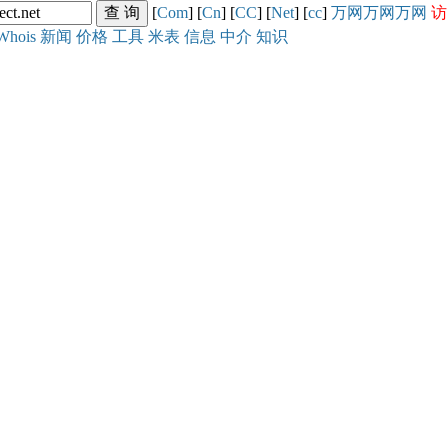
[
Com
] [
Cn
] [
CC
] [
Net
] [
cc
]
万网
万网
万网
访
Whois
新闻
价格
工具
米表
信息
中介
知识