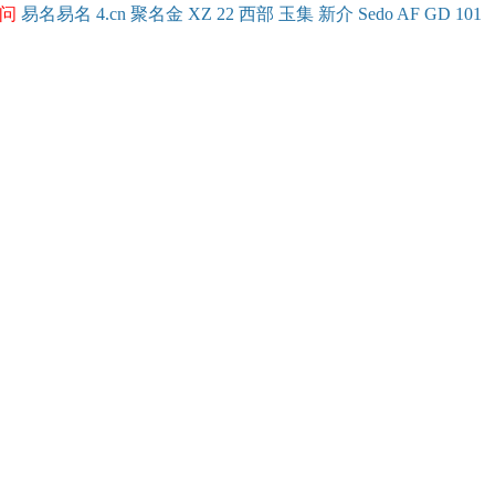
问
易名
易
名
4.cn
聚名
金
XZ
22
西部
玉
集
新
介
Se
do
AF
GD
101