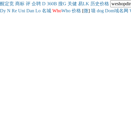
醒
定
竞
商
标
评
企
聘
D
360
B
搜
G
关健
易
LK
历史
价格
Dy
N
Re
Uni
Dan
Lo
名城
Who
Who
价格
[
微
]
墙
dog
Dom域名网