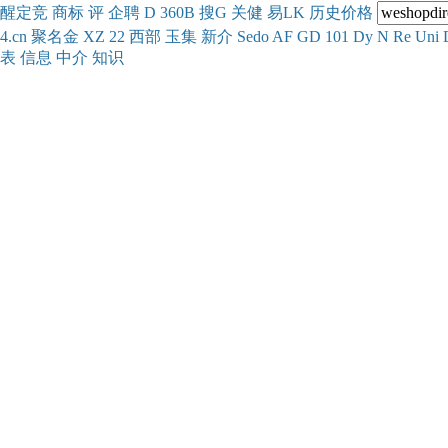
醒
定
竞
商
标
评
企
聘
D
360
B
搜
G
关健
易
LK
历史
价格
4.cn
聚名
金
XZ
22
西部
玉
集
新
介
Se
do
AF
GD
101
Dy
N
Re
Uni
表
信息
中介
知识