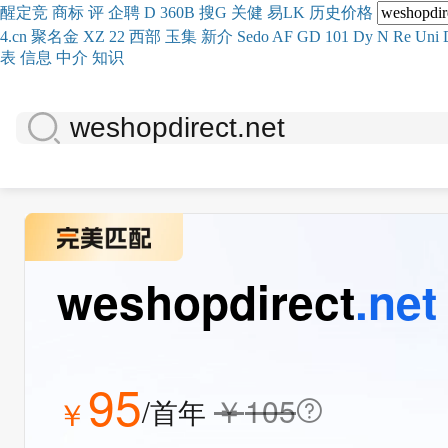
醒
定
竞
商
标
评
企
聘
D
360
B
搜
G
关健
易
LK
历史
价格
4.cn
聚名
金
XZ
22
西部
玉
集
新
介
Se
do
AF
GD
101
Dy
N
Re
Uni
表
信息
中介
知识