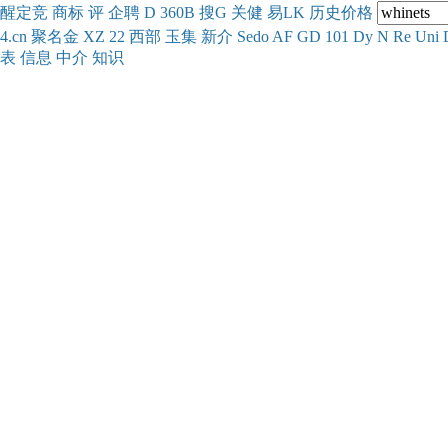
醒
定
竞
商
标
评
企
聘
D
360
B
搜
G
关健
易
LK
历史
价格
4.cn
聚名
金
XZ
22
西部
玉
集
新
介
Se
do
AF
GD
101
Dy
N
Re
Uni
表
信息
中介
知识