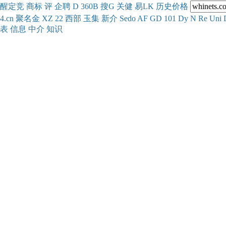
醒
定
竞
商
标
评
企
聘
D
360
B
搜
G
关健
易
LK
历史
价格
4.cn
聚名
金
XZ
22
西部
玉
集
新
介
Se
do
AF
GD
101
Dy
N
Re
Uni
表
信息
中介
知识