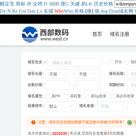
醒
定
竞
商
标
评
企
聘
D
360
B
搜
G
关健
易
LK
历史
价格
Dy
N
Re
Uni
Dan
Lo
名城
Who
Who
价格
[
微
]
墙
dog
Dom域名网