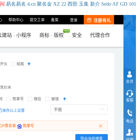
问
易名
易
名
4.cn
聚名
金
XZ
22
西部
玉
集
新
介
Se
do
AF
GD
101