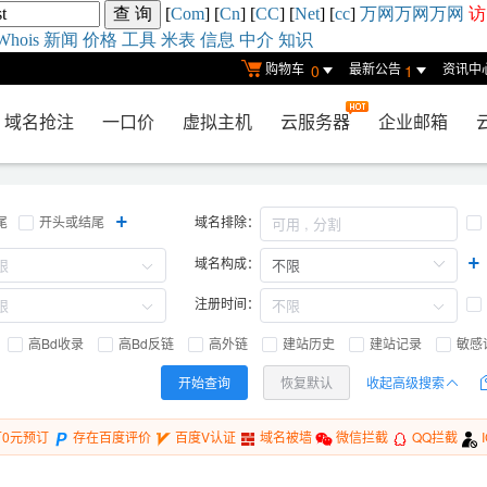
[
Com
] [
Cn
] [
CC
] [
Net
] [
cc
]
万网
万网
万网
访
Whois
新闻
价格
工具
米表
信息
中介
知识