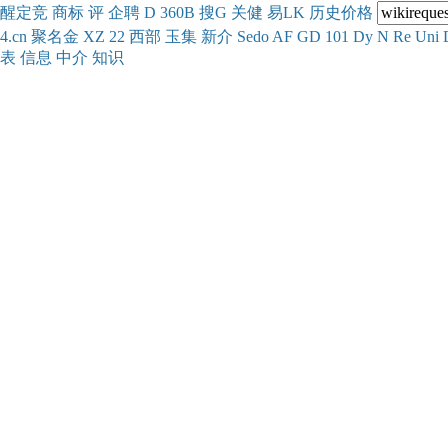
醒
定
竞
商
标
评
企
聘
D
360
B
搜
G
关健
易
LK
历史
价格
4.cn
聚名
金
XZ
22
西部
玉
集
新
介
Se
do
AF
GD
101
Dy
N
Re
Uni
表
信息
中介
知识