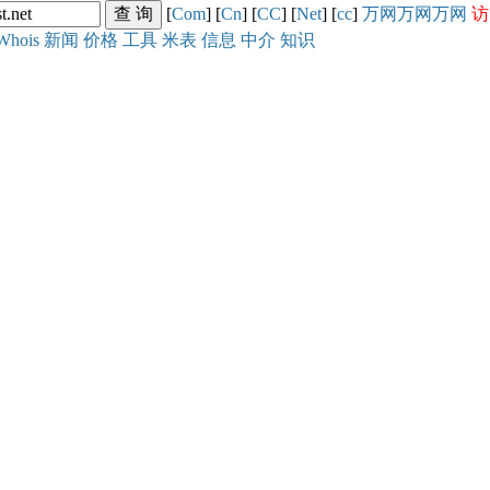
[
Com
] [
Cn
] [
CC
] [
Net
] [
cc
]
万网
万网
万网
访
Whois
新闻
价格
工具
米表
信息
中介
知识