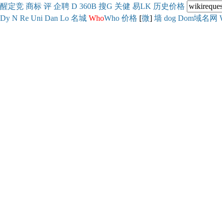
醒
定
竞
商
标
评
企
聘
D
360
B
搜
G
关健
易
LK
历史
价格
Dy
N
Re
Uni
Dan
Lo
名城
Who
Who
价格
[
微
]
墙
dog
Dom域名网