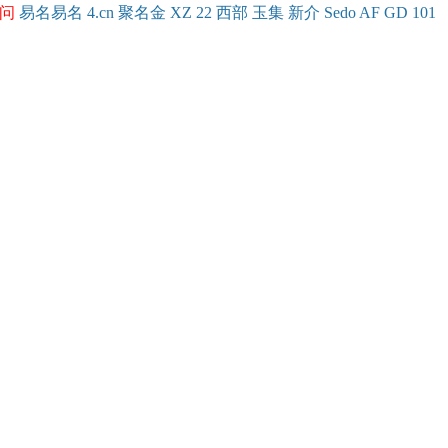
问
易名
易
名
4.cn
聚名
金
XZ
22
西部
玉
集
新
介
Se
do
AF
GD
101