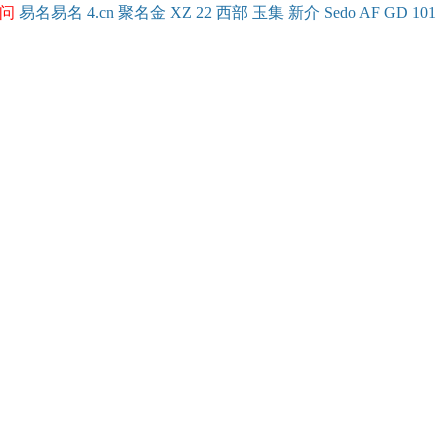
问
易名
易
名
4.cn
聚名
金
XZ
22
西部
玉
集
新
介
Se
do
AF
GD
101