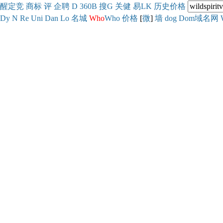
醒
定
竞
商
标
评
企
聘
D
360
B
搜
G
关健
易
LK
历史
价格
Dy
N
Re
Uni
Dan
Lo
名城
Who
Who
价格
[
微
]
墙
dog
Dom域名网