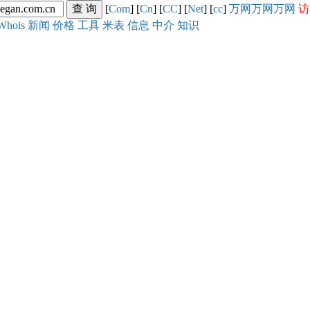
[
Com
] [
Cn
] [
CC
] [
Net
] [
cc
]
万网
万网
万网
访
Whois
新闻
价格
工具
米表
信息
中介
知识