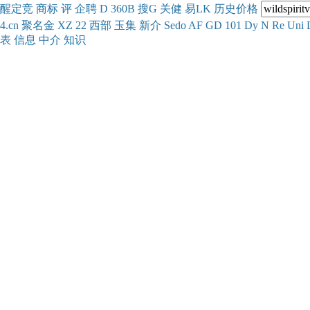
醒
定
竞
商
标
评
企
聘
D
360
B
搜
G
关健
易
LK
历史
价格
4.cn
聚名
金
XZ
22
西部
玉
集
新
介
Se
do
AF
GD
101
Dy
N
Re
Uni
表
信息
中介
知识