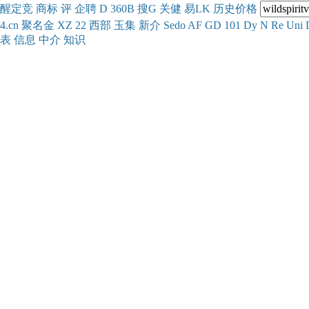
醒
定
竞
商
标
评
企
聘
D
360
B
搜
G
关健
易
LK
历史
价格
4.cn
聚名
金
XZ
22
西部
玉
集
新
介
Se
do
AF
GD
101
Dy
N
Re
Uni
表
信息
中介
知识