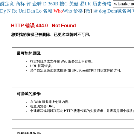
醒
定
竞
商
标
评
企
聘
D
360
B
搜
G
关健
易
LK
历史
价格
Dy
N
Re
Uni
Dan
Lo
名城
Who
Who
价格
[
微
]
墙
dog
Dom域名网