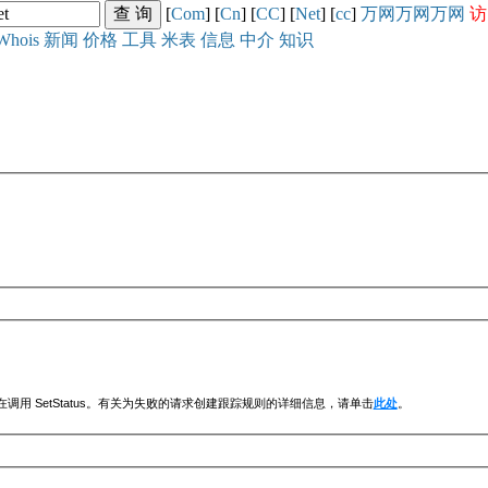
[
Com
] [
Cn
] [
CC
] [
Net
] [
cc
]
万网
万网
万网
访
Whois
新闻
价格
工具
米表
信息
中介
知识