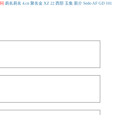
问
易名
易
名
4.cn
聚名
金
XZ
22
西部
玉
集
新
介
Se
do
AF
GD
101