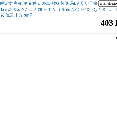
醒
定
竞
商
标
评
企
聘
D
360
B
搜
G
关健
易
LK
历史
价格
4.cn
聚名
金
XZ
22
西部
玉
集
新
介
Se
do
AF
GD
101
Dy
N
Re
Uni
表
信息
中介
知识