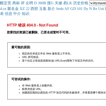
醒
定
竞
商
标
评
企
聘
D
360
B
搜
G
关健
易
LK
历史
价格
4.cn
聚名
金
XZ
22
西部
玉
集
新
介
Se
do
AF
GD
101
Dy
N
Re
Uni
表
信息
中介
知识