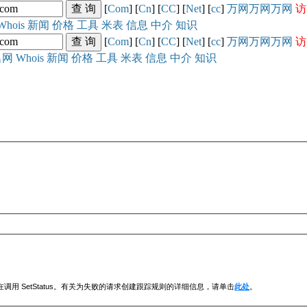
[
Com
] [
Cn
] [
CC
] [
Net
] [
cc
]
万网
万网
万网
访
Whois
新闻
价格
工具
米表
信息
中介
知识