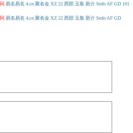
问
易名
易
名
4.cn
聚名
金
XZ
22
西部
玉
集
新
介
Se
do
AF
GD
101