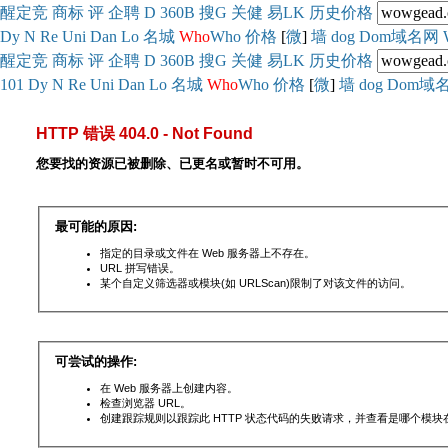
醒
定
竞
商
标
评
企
聘
D
360
B
搜
G
关健
易
LK
历史
价格
Dy
N
Re
Uni
Dan
Lo
名城
Who
Who
价格
[
微
]
墙
dog
Dom域名网