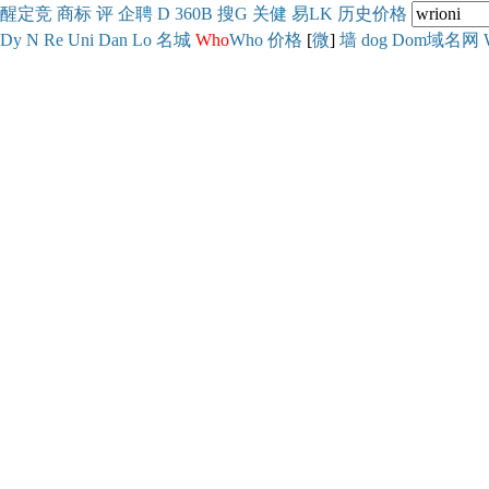
醒
定
竞
商
标
评
企
聘
D
360
B
搜
G
关健
易
LK
历史
价格
Dy
N
Re
Uni
Dan
Lo
名城
Who
Who
价格
[
微
]
墙
dog
Dom域名网