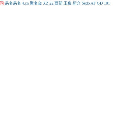
问
易名
易
名
4.cn
聚名
金
XZ
22
西部
玉
集
新
介
Se
do
AF
GD
101