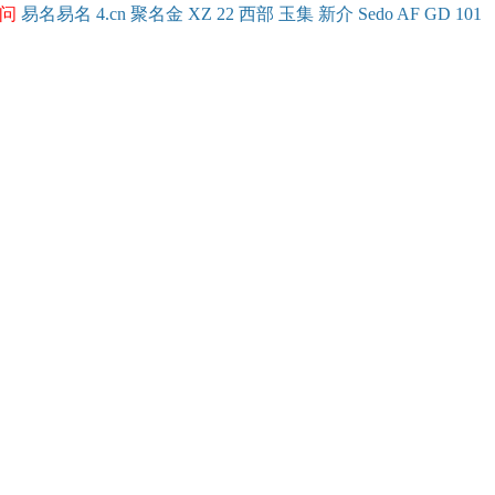
问
易名
易
名
4.cn
聚名
金
XZ
22
西部
玉
集
新
介
Se
do
AF
GD
101