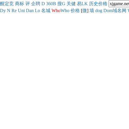
醒
定
竞
商
标
评
企
聘
D
360
B
搜
G
关健
易
LK
历史
价格
Dy
N
Re
Uni
Dan
Lo
名城
Who
Who
价格
[
微
]
墙
dog
Dom域名网