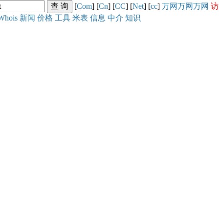
[
Com
] [
Cn
] [
CC
] [
Net
] [
cc
]
万网
万网
万网
访
Whois
新闻
价格
工具
米表
信息
中介
知识