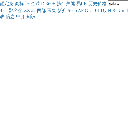
醒
定
竞
商
标
评
企
聘
D
360
B
搜
G
关健
易
LK
历史
价格
4.cn
聚名
金
XZ
22
西部
玉
集
新
介
Se
do
AF
GD
101
Dy
N
Re
Uni
表
信息
中介
知识