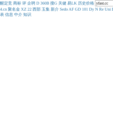
醒
定
竞
商
标
评
企
聘
D
360
B
搜
G
关健
易
LK
历史
价格
4.cn
聚名
金
XZ
22
西部
玉
集
新
介
Se
do
AF
GD
101
Dy
N
Re
Uni
表
信息
中介
知识