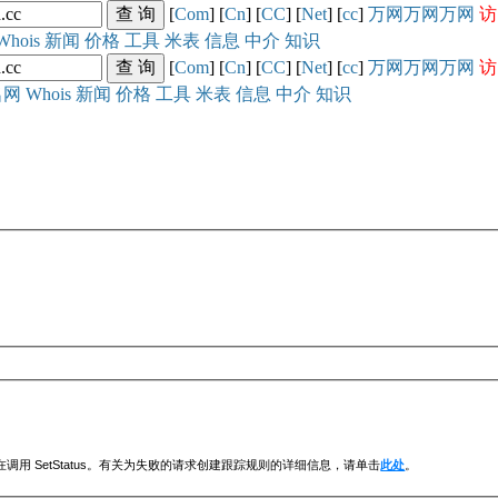
[
Com
] [
Cn
] [
CC
] [
Net
] [
cc
]
万网
万网
万网
访
Whois
新闻
价格
工具
米表
信息
中介
知识