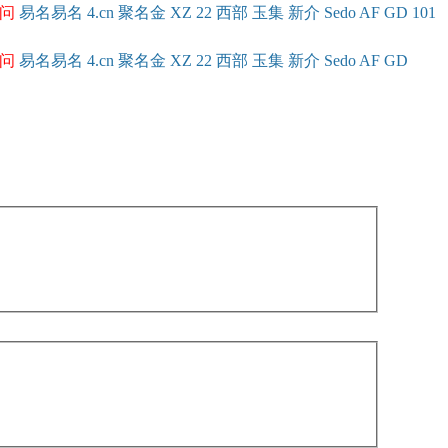
问
易名
易
名
4.cn
聚名
金
XZ
22
西部
玉
集
新
介
Se
do
AF
GD
101