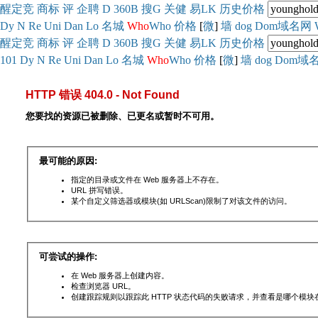
醒
定
竞
商
标
评
企
聘
D
360
B
搜
G
关健
易
LK
历史
价格
Dy
N
Re
Uni
Dan
Lo
名城
Who
Who
价格
[
微
]
墙
dog
Dom域名网