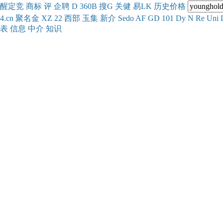
醒
定
竞
商
标
评
企
聘
D
360
B
搜
G
关健
易
LK
历史
价格
4.cn
聚名
金
XZ
22
西部
玉
集
新
介
Se
do
AF
GD
101
Dy
N
Re
Uni
表
信息
中介
知识