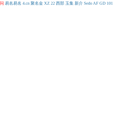
问
易名
易
名
4.cn
聚名
金
XZ
22
西部
玉
集
新
介
Se
do
AF
GD
101