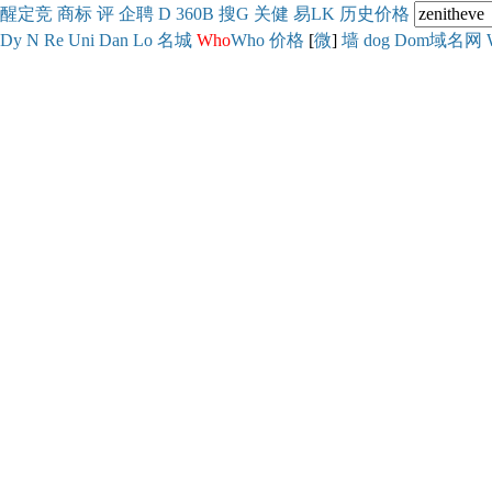
醒
定
竞
商
标
评
企
聘
D
360
B
搜
G
关健
易
LK
历史
价格
Dy
N
Re
Uni
Dan
Lo
名城
Who
Who
价格
[
微
]
墙
dog
Dom域名网