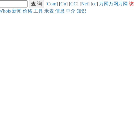
[
Com
] [
Cn
] [
CC
] [
Net
] [
cc
]
万网
万网
万网
访
Whois
新闻
价格
工具
米表
信息
中介
知识