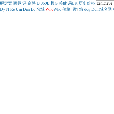
醒
定
竞
商
标
评
企
聘
D
360
B
搜
G
关健
易
LK
历史
价格
Dy
N
Re
Uni
Dan
Lo
名城
Who
Who
价格
[
微
]
墙
dog
Dom域名网