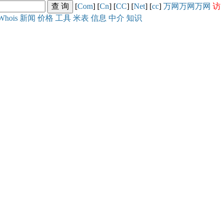
[
Com
] [
Cn
] [
CC
] [
Net
] [
cc
]
万网
万网
万网
访
Whois
新闻
价格
工具
米表
信息
中介
知识