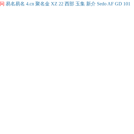
问
易名
易
名
4.cn
聚名
金
XZ
22
西部
玉
集
新
介
Se
do
AF
GD
101