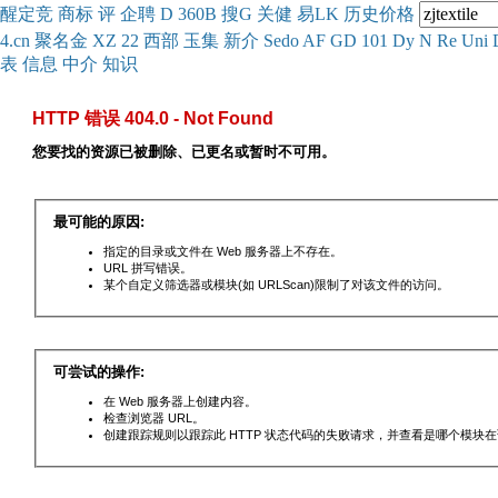
醒
定
竞
商
标
评
企
聘
D
360
B
搜
G
关健
易
LK
历史
价格
4.cn
聚名
金
XZ
22
西部
玉
集
新
介
Se
do
AF
GD
101
Dy
N
Re
Uni
表
信息
中介
知识