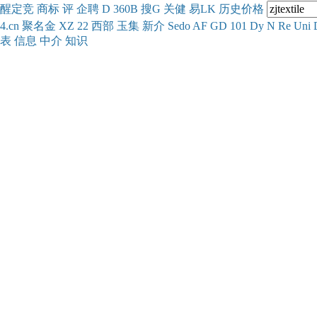
醒
定
竞
商
标
评
企
聘
D
360
B
搜
G
关健
易
LK
历史
价格
4.cn
聚名
金
XZ
22
西部
玉
集
新
介
Se
do
AF
GD
101
Dy
N
Re
Uni
表
信息
中介
知识