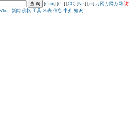
[
Com
] [
Cn
] [
CC
] [
Net
] [
cc
]
万网
万网
万网
访
Whois
新闻
价格
工具
米表
信息
中介
知识