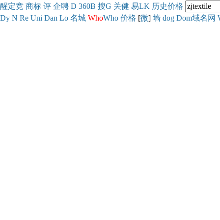
醒
定
竞
商
标
评
企
聘
D
360
B
搜
G
关健
易
LK
历史
价格
Dy
N
Re
Uni
Dan
Lo
名城
Who
Who
价格
[
微
]
墙
dog
Dom域名网