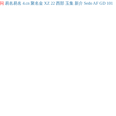
问
易名
易
名
4.cn
聚名
金
XZ
22
西部
玉
集
新
介
Se
do
AF
GD
101