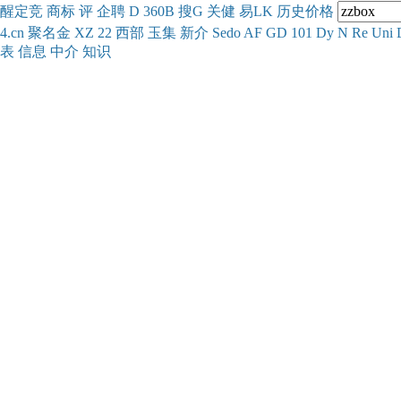
醒
定
竞
商
标
评
企
聘
D
360
B
搜
G
关健
易
LK
历史
价格
4.cn
聚名
金
XZ
22
西部
玉
集
新
介
Se
do
AF
GD
101
Dy
N
Re
Uni
表
信息
中介
知识