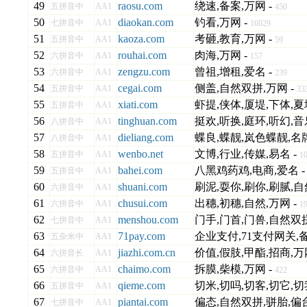
49
raosu.com
绕速,备案,万网 -
五拼音中
AA1
450
50
diaokan.com
钓看,万网 -
七拼音中
AA1
16029
51
kaoza.com
考砸,教育,万网 -
五拼音中
AA1
59
52
rouhai.com
肉海,万网 -
六拼音中
AA1
157
53
zengzu.com
曾祖,增租,爱名 -
六拼音中
AA1
239
54
cegai.com
侧盖,自然双拼,万网 -
五拼音中
AA1
33
55
xiati.com
虾提,侠体,厦堤,下体,夏
五拼音中
AA1
56
tinghuan.com
挺欢,听换,庭环,听幻,音
八拼音中
AA1
57
dieliang.com
蝶良,蝶靓,岚色蝶靓,名牌
八拼音中
AA1
58
wenbo.net
文博,行业,传媒,易名 -
五拼音中
AA1
1
59
bahei.com
八黑鸡药鸡,电商,爱名 
五拼音中
AA1
60
shuani.com
刷泥,耍你,刷你,刷腻,自
六拼音中
AA1
61
chusui.com
出穗,初穗,自然,万网 -
六拼音中
AA1
1
62
menshou.com
门手,门首,门兽,自然双拼
七拼音中
AA1
63
71pay.com
企业支付,71支付网关,备
五杂米中
AA1
64
jiazhi.com.cn
价值,假肢,甲酯,招商,万
六拼音长
AA1
65
chaimo.com
拆膜,柴模,万网 -
六拼音中
AA1
422
66
qieme.com
切米,切吗,切客,切它,切
五拼音中
AA1
67
piantai.com
偏态,自然双拼,骈胎,偏台
七拼音中
AA1