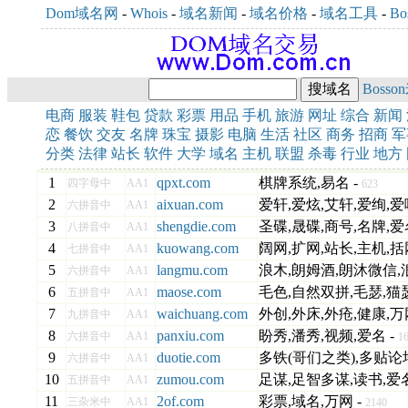
Dom域名网
-
Whois
-
域名新闻
-
域名价格
-
域名工具
-
Bo
Bosso
电商
服装
鞋包
贷款
彩票
用品
手机
旅游
网址
综合
新闻
恋
餐饮
交友
名牌
珠宝
摄影
电脑
生活
社区
商务
招商
军
分类
法律
站长
软件
大学
域名
主机
联盟
杀毒
行业
地方
1
qpxt.com
棋牌系统,易名 -
四字母中
AA1
623
2
aixuan.com
爱轩,爱炫,艾轩,爱绚,爱
六拼音中
AA1
3
shengdie.com
圣碟,晟碟,商号,名牌,爱
八拼音中
AA1
4
kuowang.com
阔网,扩网,站长,主机,括
七拼音中
AA1
5
langmu.com
浪木,朗姆酒,朗沐微信,
六拼音中
AA1
6
maose.com
毛色,自然双拼,毛瑟,猫瑟
五拼音中
AA1
7
waichuang.com
外创,外床,外疮,健康,万
九拼音中
AA1
8
panxiu.com
盼秀,潘秀,视频,爱名 -
六拼音中
AA1
1
9
duotie.com
多铁(哥们之类),多贴论坛
六拼音中
AA1
10
zumou.com
足谋,足智多谋,读书,爱名
五拼音中
AA1
11
2of.com
彩票,域名,万网 -
三杂米中
AA1
2140