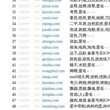
30
diaogui.com
吊柜,钓龟,自然双拼,行业
七拼音中
AA1
31
pizun.com
皮尊,批樽,痞尊,爱名 -
五拼音中
AA1
8
32
kaoxiu.com
考秀,爱名 -
六拼音中
AA1
1156
33
yaosi.com
要思,咬死,要死,姚斯,万
五拼音中
AA1
34
erping.com
二平,耳屏,自然双拼,爱名
六拼音中
AA1
35
paodu.com
泡读,跑都,泡都,美女,泡
五拼音中
AA1
36
cugao.com
促告,万网 -
五拼音中
AA1
429
37
zhangru.com
张如,爱名 -
七拼音中
AA1
774
38
tuihai.com
推海,电商,海淘,爱名 -
六拼音中
AA1
1
39
pinxia.com
品下,品虾,备案号京ICP备1
六拼音中
AA1
40
genjiao.com
跟焦器,跟焦员,跟焦练习
七拼音中
AA1
41
shuibu.com
睡不,水部,爱名 -
六拼音中
AA1
2070
42
wangshai.com
网晒,爱名 -
八拼音中
AA1
357
43
uuug.com
uuu9游久网,游购,优购,
四声母中
AA1
44
kaoshao.com
考少,烤烧,烤烧饼,烤烧皮
七拼音中
AA1
45
piaohun.com
飘婚,票婚,飘魂,爱名 -
七拼音中
AA1
1
46
zengdao.com
曾道(人),爱名 -
七拼音中
AA1
363
47
tuirou.com
腿肉,推揉,备案号闽ICP备1
六拼音中
AA1
48
rouzhong.com
柔中带刚,肉种鸡蛋,肉中
八拼音中
AA1