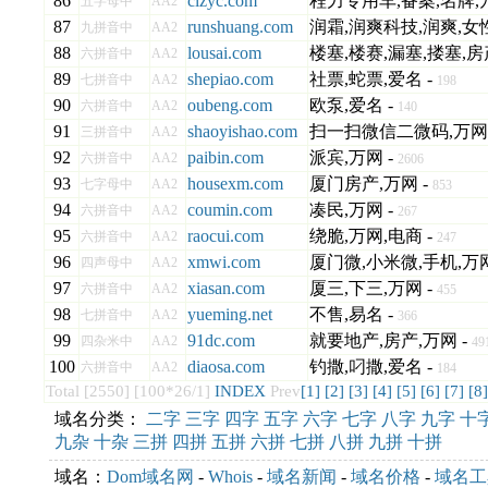
86
clzyc.com
程力专用车,备案,名牌,万
五字母中
AA2
87
runshuang.com
润霜,润爽科技,润爽,女性
九拼音中
AA2
88
lousai.com
楼塞,楼赛,漏塞,搂塞,房
六拼音中
AA2
89
shepiao.com
社票,蛇票,爱名 -
七拼音中
AA2
198
90
oubeng.com
欧泵,爱名 -
六拼音中
AA2
140
91
shaoyishao.com
扫一扫微信二微码,万网 
三拼音中
AA2
92
paibin.com
派宾,万网 -
六拼音中
AA2
2606
93
housexm.com
厦门房产,万网 -
七字母中
AA2
853
94
coumin.com
凑民,万网 -
六拼音中
AA2
267
95
raocui.com
绕脆,万网,电商 -
六拼音中
AA2
247
96
xmwi.com
厦门微,小米微,手机,万网
四声母中
AA2
97
xiasan.com
厦三,下三,万网 -
六拼音中
AA2
455
98
yueming.net
不售,易名 -
七拼音中
AA2
366
99
91dc.com
就要地产,房产,万网 -
四杂米中
AA2
49
100
diaosa.com
钓撒,叼撒,爱名 -
六拼音中
AA2
184
Total [2550] [100*26/1]
INDEX
Prev
[1]
[2]
[3]
[4]
[5]
[6]
[7]
[8]
域名分类：
二字
三字
四字
五字
六字
七字
八字
九字
十
九杂
十杂
三拼
四拼
五拼
六拼
七拼
八拼
九拼
十拼
域名：
Dom域名网
-
Whois
-
域名新闻
-
域名价格
-
域名工