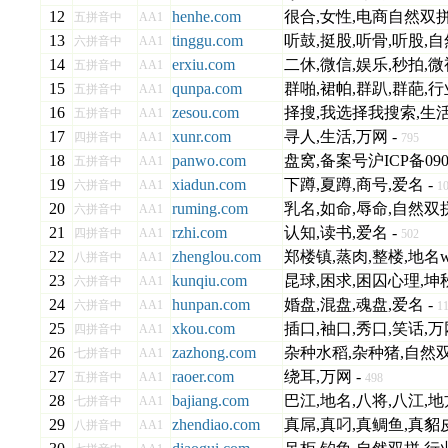
12
henhe.com
很合,女性,电商自然双拼
五拼音中
AA1
13
tinggu.com
听鼓,挺股,听骨,听股,自
六拼音中
AA1
14
erxiu.com
二休,微信,娱乐,秒拍,微
五拼音中
AA1
15
qunpa.com
群啪,裙帕,群趴,群葩,行
五拼音中
AA1
16
zesou.com
择搜,我选择我搜索,生活
五拼音中
AA1
17
xunr.com
寻人,生活,万网 -
四拼音中
AA1
795
18
panwo.com
盘窝,备案号沪ICP备0905
五拼音中
AA1
19
xiadun.com
下蹲,夏蹲,商号,爱名 -
六拼音中
AA1
1
20
ruming.com
乳名,如命,辱命,自然双拼
六拼音中
AA1
21
rzhi.com
认知,读书,爱名 -
四拼音中
AA1
502
22
zhenglou.com
郑楼镇,蒸肉,整楼,地名www
八拼音中
AA1
23
kunqiu.com
昆球,困求,困囚心理,坤秋
六拼音中
AA1
24
hunpan.com
婚盘,混盘,魂盘,爱名 -
六拼音中
AA1
1
25
xkou.com
插口,袖口,秀口,笑话,万
四拼音中
AA1
26
zazhong.com
杂种水稻,杂种猪,自然双
七拼音中
AA1
27
raoer.com
绕耳,万网 -
五拼音中
AA1
498
28
bajiang.com
巴江,地名,八将,八江,地
七拼音中
AA1
29
zhendiao.com
真屌,真叼,真鲷鱼,真貂皮
八拼音中
AA1