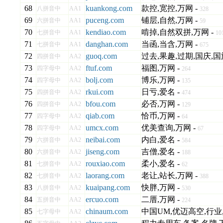
68
kuankong.com
款控,宽控,万网 -
八拼音中
AA1
328
69
puceng.com
铺层,自然,万网 -
六拼音中
AA1
59
70
kendiao.com
啃掉,自然双拼,万网 -
七拼音中
AA1
10
71
danghan.com
当函,当含,万网 -
七拼音中
AA1
675
72
guoq.com
过去,果趣,过期,国庆,国
四拼音中
AA2
73
ftuf.com
福图,万网 -
四字母中
AA2
264
74
bolj.com
博乐,万网 -
四字母中
AA2
135
75
rkui.com
日亏,爱名 -
四拼音中
AA2
474
76
bfou.com
必否,万网 -
四拼音中
AA2
129
77
qiab.com
恰币,万网 -
四字母中
AA2
64
78
umcx.com
优美查询,万网 -
四字母中
AA2
67
79
neibai.com
内白,爱名 -
六拼音中
AA2
584
80
jiseng.com
吉僧,爱名 -
六拼音中
AA2
188
81
rouxiao.com
柔小,爱名 -
七拼音中
AA2
62
82
laorang.com
老让,站长,万网 -
七拼音中
AA2
388
83
kuaipang.com
快胖,万网 -
八拼音中
AA2
530
84
ercuo.com
二厝,万网 -
五拼音中
AA2
224
85
chinaum.com
中国UM,优迈高空,行业,
七字母中
AA2