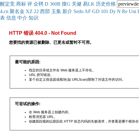
醒
定
竞
商
标
评
企
聘
D
360
B
搜
G
关健
易
LK
历史
价格
4.cn
聚名
金
XZ
22
西部
玉
集
新
介
Se
do
AF
GD
101
Dy
N
Re
Uni
表
信息
中介
知识