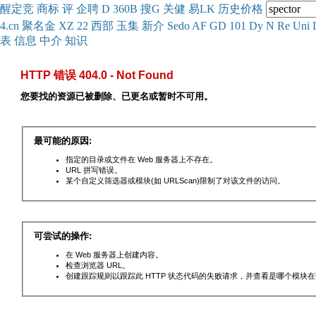
醒
定
竞
商
标
评
企
聘
D
360
B
搜
G
关健
易
LK
历史
价格
4.cn
聚名
金
XZ
22
西部
玉
集
新
介
Se
do
AF
GD
101
Dy
N
Re
Uni
表
信息
中介
知识