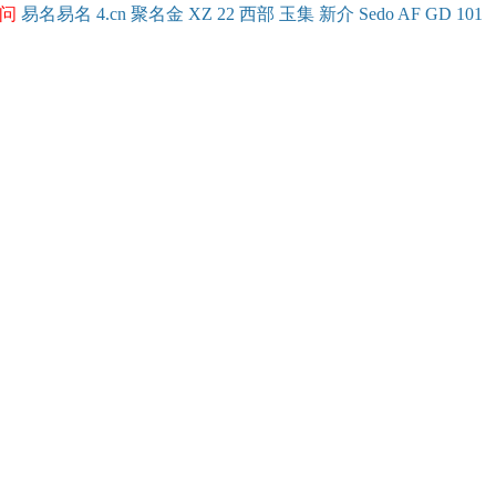
问
易名
易
名
4.cn
聚名
金
XZ
22
西部
玉
集
新
介
Se
do
AF
GD
101