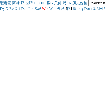
醒
定
竞
商
标
评
企
聘
D
360
B
搜
G
关健
易
LK
历史
价格
Dy
N
Re
Uni
Dan
Lo
名城
Who
Who
价格
[
微
]
墙
dog
Dom域名网