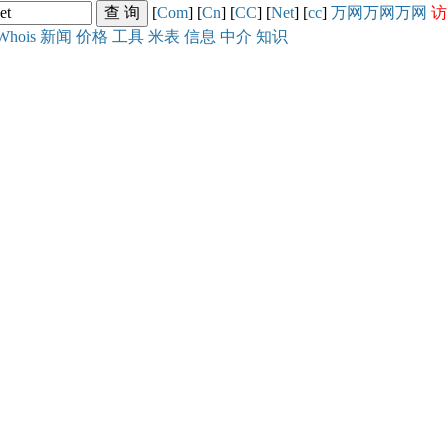
[
Com
] [
Cn
] [
CC
] [
Net
] [
cc
]
万网
万网
万网
访
Whois
新闻
价格
工具
米表
信息
中介
知识