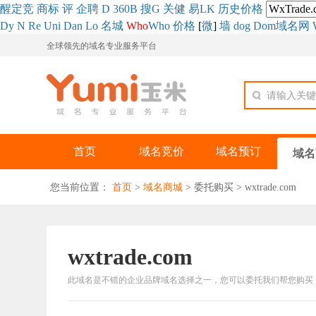
醒
定
竞
商
标
评
企
聘
D
360
B
搜
G
关健
易
LK
历史
价格
Dy
N
Re
Uni
Dan
Lo
名城
Who
Who
价格
[
微
]
墙
dog
Dom域名网