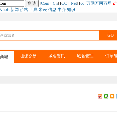
[
Com
] [
Cn
] [
CC
] [
Net
] [
cc
]
万网
万网
万网
访
Whois
新闻
价格
工具
米表
信息
中介
知识