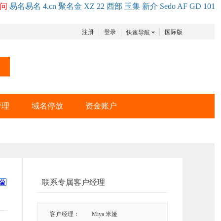
问
易名
易
名
4.cn
聚名
金
XZ
22
西部
玉
集
新
介
Se
do
AF
GD
101