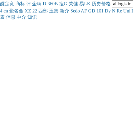
醒
定
竞
商
标
评
企
聘
D
360
B
搜
G
关健
易
LK
历史
价格
4.cn
聚名
金
XZ
22
西部
玉
集
新
介
Se
do
AF
GD
101
Dy
N
Re
Uni
表
信息
中介
知识