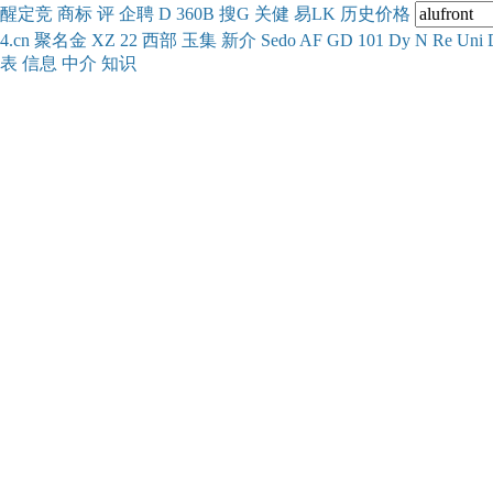
醒
定
竞
商
标
评
企
聘
D
360
B
搜
G
关健
易
LK
历史
价格
4.cn
聚名
金
XZ
22
西部
玉
集
新
介
Se
do
AF
GD
101
Dy
N
Re
Uni
表
信息
中介
知识