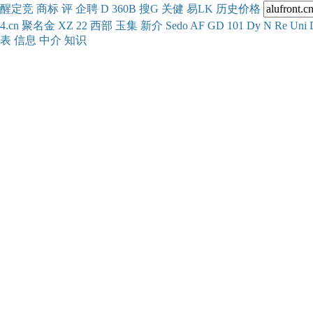
醒
定
竞
商
标
评
企
聘
D
360
B
搜
G
关健
易
LK
历史
价格
4.cn
聚名
金
XZ
22
西部
玉
集
新
介
Se
do
AF
GD
101
Dy
N
Re
Uni
表
信息
中介
知识