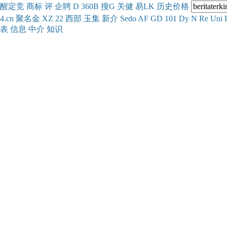
醒
定
竞
商
标
评
企
聘
D
360
B
搜
G
关健
易
LK
历史
价格
4.cn
聚名
金
XZ
22
西部
玉
集
新
介
Se
do
AF
GD
101
Dy
N
Re
Uni
表
信息
中介
知识